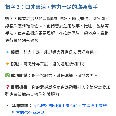
數字 3：口才靈活、魅力十足的溝通高手
數字 3 擁有高度話題感與說話技巧，擅長塑造活潑氛圍，
讓客戶感到輕鬆愉快。他們善於運用故事、比喻、幽默等
手法，使產品概念更易理解，在推銷保險、房地產、直銷
等行業特別有優勢。
優勢
：魅力十足，能迅速與客戶建立良好關係。
挑戰
：需提升專業度，避免過度依賴口才。
成功關鍵
：提升說服力，確保溝通不流於表面。
自我檢視
：你的溝通風格是否足夠吸引人？是否需要加
強專業知識來支撐你的說服力？
延伸閱讀：
《心控》如何運用讀心術，在溝通中贏得
對方的信任與好感