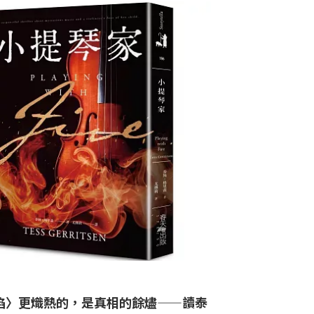
焰〉更熾熱的，是真相的餘燼——讀泰