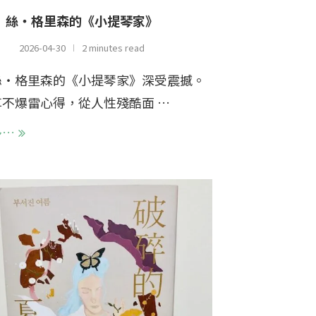
絲・格里森的《小提琴家》
2026-04-30
2 minutes read
絲・格里森的《小提琴家》深受震撼。
不爆雷心得，從人性殘酷面 …
多…