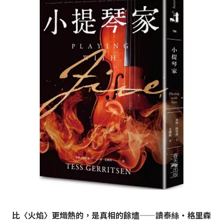
比〈火焰〉更熾熱的，是真相的餘燼——讀泰絲・格里森