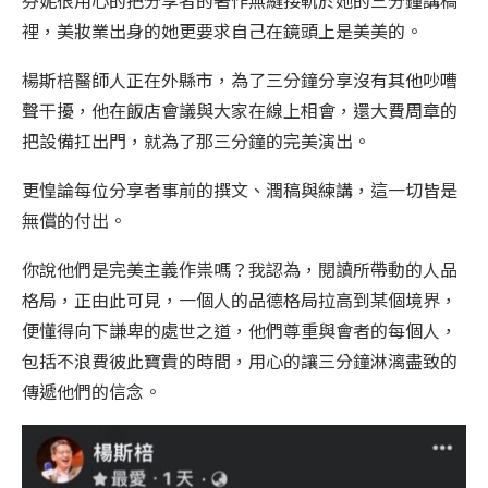
芬妮很用心的把分享者的著作無縫接軌於她的三分鐘講稿
裡，美妝業出身的她更要求自己在鏡頭上是美美的。
楊斯棓醫師人正在外縣市，為了三分鐘分享沒有其他吵嘈
聲干擾，他在飯店會議與大家在線上相會，還大費周章的
把設備扛出門，就為了那三分鐘的完美演出。
更惶論每位分享者事前的撰文、潤稿與練講，這一切皆是
無償的付出。
你說他們是完美主義作祟嗎？我認為，閱讀所帶動的人品
格局，正由此可見，一個人的品德格局拉高到某個境界，
便懂得向下謙卑的處世之道，他們尊重與會者的每個人，
包括不浪費彼此寶貴的時間，用心的讓三分鐘淋漓盡致的
傳遞他們的信念。