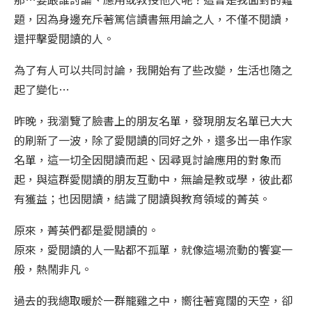
題，因為身邊充斥著篤信讀書無用論之人，不僅不閱讀，
還抨擊愛閱讀的人。
為了有人可以共同討論，我開始有了些改變，生活也隨之
起了變化…
昨晚，我瀏覽了臉書上的朋友名單，發現朋友名單已大大
的刷新了一波，除了愛閱讀的同好之外，還多出一串作家
名單，這一切全因閱讀而起、因尋覓討論應用的對象而
起，與這群愛閱讀的朋友互動中，無論是教或學，彼此都
有獲益；也因閱讀，結識了閱讀與教育領域的菁英。
原來，菁英們都是愛閱讀的。
原來，愛閱讀的人一點都不孤單，就像這場流動的饗宴一
般，熱鬧非凡。
過去的我總取暖於一群籠雞之中，嚮往著寬闊的天空，卻