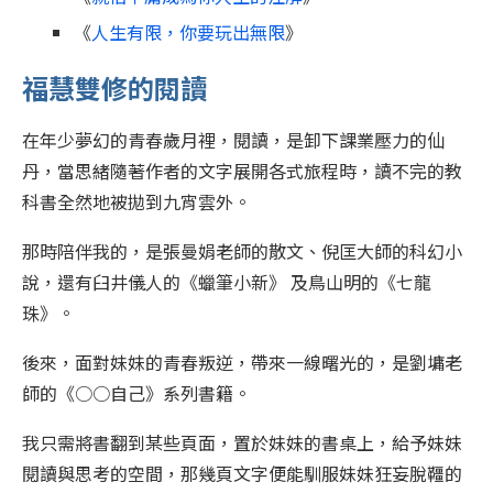
《
人生有限，你要玩出無限
》
福慧雙修的閱讀
在年少夢幻的青春歲月裡，閱讀，是卸下課業壓力的仙
丹，當思緒隨著作者的文字展開各式旅程時，讀不完的教
科書全然地被拋到九宵雲外。
那時陪伴我的，是張曼娟老師的散文、倪匡大師的科幻小
說，還有臼井儀人的《蠟筆小新》 及鳥山明的《七龍
珠》。
後來，面對妹妹的青春叛逆，帶來一線曙光的，是劉墉老
師的《○○自己》系列書籍。
我只需將書翻到某些頁面，置於妹妹的書桌上，給予妹妹
閱讀與思考的空間，那幾頁文字便能馴服妹妹狂妄脫韁的