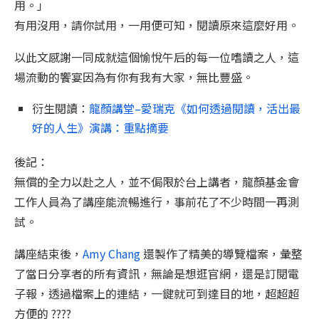
用。」
有用沒用，請你試用，一用便可知，閱讀原來這麼好用。
以此文感謝一同成就這個愉悅午后的每一位嗜讀之人，這
場流動的饗宴因為有你有我有大家，無比豐盛。
衍生閱讀：
龍顏講堂–愛瑞克《如何透過閱讀，活出最
好的人生》演講：重點摘要
後記：
無償的全力以赴之人，並不侷限於台上講者，龍顏基金會
工作人員為了講座能流暢進行，事前花了不少時間一再測
試。
講座結束後，
Amy Chang
還製作了精美的導覽檔案，彙整
了當日分享者的所有資訊，無論是想逛官網，還是訂閱電
子報，透過檔案上的連結，一鍵就可到達目的地，超超超
方便的 ????