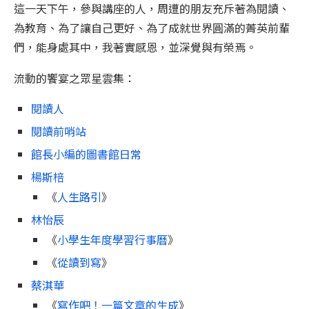
這一天下午，參與講座的人，周遭的朋友充斥著為閱讀、
為教育、為了讓自己更好、為了成就世界圓滿的菁英前輩
們，能身處其中，我著實感恩，並深覺與有榮焉。
流動的饗宴之眾星雲集：
閱讀人
閱讀前哨站
館長小編的圖書館日常
楊斯棓
《
人生路引
》
林怡辰
《
小學生年度學習行事曆
》
《
從讀到寫
》
蔡淇華
《
寫作吧！一篇文章的生成
》