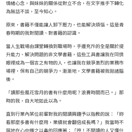
情緒心念，與妹妹的關係從對立不合，在文字推手下轉化
為無話不談，至今知心。
原來，書籍不僅能讓人卸下壓力，也能解決煩惱。這是青
春時期的我對閱讀、對書籍的認識。
當人生戰場由課堂轉換到職場時，手邊充斥的全是關於提
升能力、解決問題的非文學書籍，這些工具書讓我在同儕
眼裡成為一個言之有物的人，也讓我在競爭激烈的業務市
場裡，保有自己的競爭力。漸漸地，文學書籍被我拋諸腦
後。
「讀那些風花雪月的書有什麼用呢？浪費時間而已。」那
時的我，自大地如此以為。
直到行業內某位前輩對我的閱讀興趣予以指教的說：「妳
看那麼多書有什麼用，業績就會翻倍成長嗎？」我當時不
屑地在心中嗤之以鼻的回應著：「哼！不閱讀的人又懂什