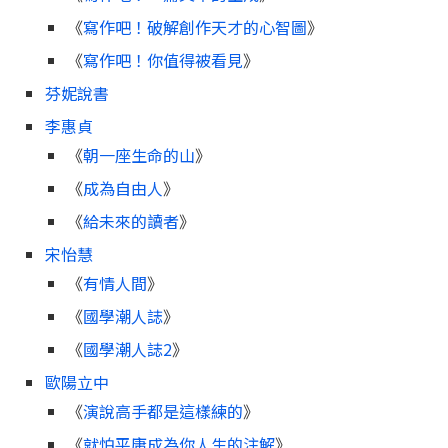
《
寫作吧！破解創作天才的心智圖
》
《
寫作吧！你值得被看見
》
芬妮說書
李惠貞
《
朝一座生命的山
》
《
成為自由人
》
《
給未來的讀者
》
宋怡慧
《
有情人間
》
《
國學潮人誌
》
《
國學潮人誌2
》
歐陽立中
《
演說高手都是這樣練的
》
《
就怕平庸成為你人生的注解
》