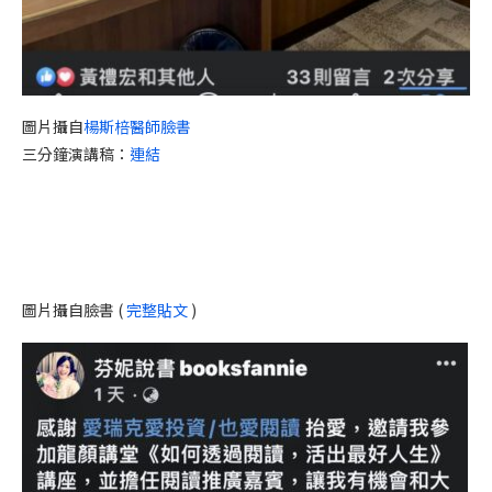
圖片攝自
楊斯棓醫師臉書
三分鐘演講稿：
連結
圖片攝自臉書 (
完整貼文
)