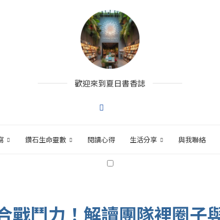
歡迎來到夏日書香誌
寫
鑽石生命靈數
閱讀心得
生活分享
與我聯絡
合戰鬥力！解讀團隊裡圈子